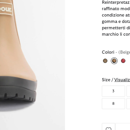
Reinterpretazi
raffinato mode
condizione at
gomma e dotati
permetterti di 
marchio li co
Colori
- (Beig
selezio
Size /
Visualiz
3
8