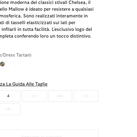
one moderna dei classici stivali Chelsea, il
llo Mallow è ideato per resistere a qualsiasi
mosferica. Sono realizzati interamente in
 di tasselli elasticizzati sui lati per
infilarli in tutta facilità. L'esclusivo logo del
mpleta conferendo loro un tocco distintivo.
e/Dress Tartan)
nato
za La Guida Alle Taglie
4
5
6
7
9