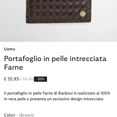
Uomo
Portafoglio in pelle intrecciata
Farne
Prezzo ridotto da
a
€ 55,93
€ 79,90
-30%
Il portafoglio in pelle Farne di Barbour è realizzato al 100%
in vera pelle e presenta un esclusivo design intrecciato.
Colori
- (Brown)