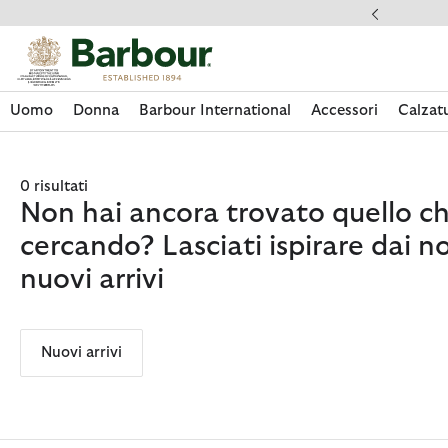
Clicca per visualizzare la nostra Dichiarazione di Accessibilità
Spedizioni
Uomo
Donna
Barbour International
Accessori
Calzat
0 risultati
Non hai ancora trovato quello ch
cercando? Lasciati ispirare dai no
nuovi arrivi
Nuovi arrivi
Acquista La Collezione
Acquista La Collezione
Acquista La Collezione
Acquista La Collezione
Discover Footwear
Acquista La Collezione
Sale | Shop Sale Today
Acquista Paul Smith Loves Barbour