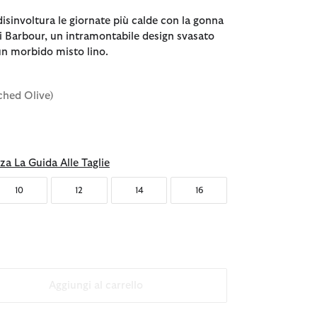
isinvoltura le giornate più calde con la gonna
 Barbour, un intramontabile design svasato
 un morbido misto lino.
ched Olive)
nato
za La Guida Alle Taglie
10
12
14
16
Aggiungi al carrello