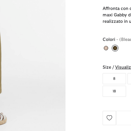
Affronta con d
maxi Gabby di
realizzato in
Colori
- (Blea
selezio
Size /
Visualiz
8
18