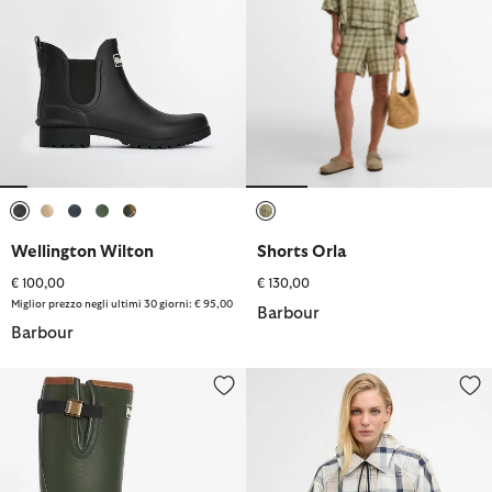
selezionato
selezionato
selezionato
selezionato
selezionato
selezionato
Wellington Wilton
Shorts Orla
€ 100,00
€ 130,00
Miglior prezzo negli ultimi 30 giorni: € 95,00
Barbour
Barbour
Wellington Donna Tempest
Giacca antipioggia Ballina con 