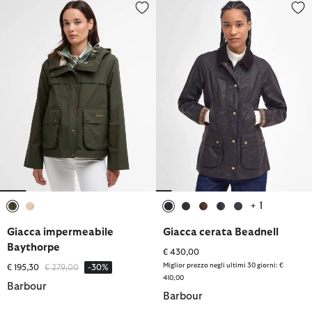
Giacca impermeabile Baythorpe
Giacca cerata Beadnell
+ 1
selezionato
selezionato
selezionato
selezionato
selezionato
selezionato
selezionato
Giacca impermeabile
Giacca cerata Beadnell
Baythorpe
€ 430,00
Miglior prezzo negli ultimi 30 giorni: €
Prezzo ridotto da
a
€ 195,30
€ 279,00
-30%
410,00
Barbour
Barbour