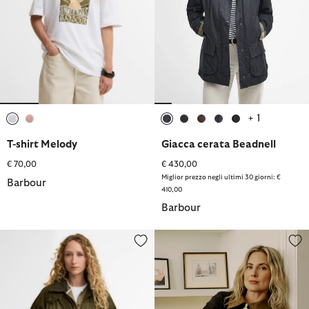
+ 1
selezionato
selezionato
selezionato
selezionato
selezionato
selezionato
selezionato
T-shirt Melody
Giacca cerata Beadnell
€ 70,00
€ 430,00
Miglior prezzo negli ultimi 30 giorni: €
Barbour
410,00
Barbour
Giacca casual Modern Beadnell in tartan
Giacca antipioggia Weaver