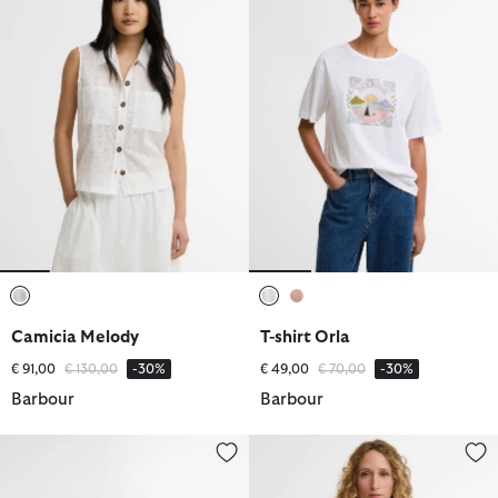
selezionato
selezionato
selezionato
Camicia Melody
T-shirt Orla
Prezzo ridotto da
a
Prezzo ridotto da
a
€ 91,00
€ 130,00
-30%
€ 49,00
€ 70,00
-30%
Barbour
Barbour
Wellington Wilton
Felpa Selena