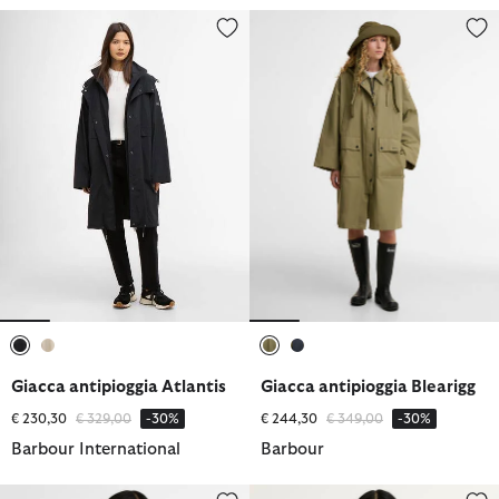
Giacca antipioggia Atlantis
Giacca antipioggia Blearigg
selezionato
selezionato
selezionato
selezionato
Giacca antipioggia Atlantis
Giacca antipioggia Blearigg
Prezzo ridotto da
a
Prezzo ridotto da
a
€ 230,30
€ 329,00
-30%
€ 244,30
€ 349,00
-30%
Barbour International
Barbour
T-shirt Selena
Felpa Selena