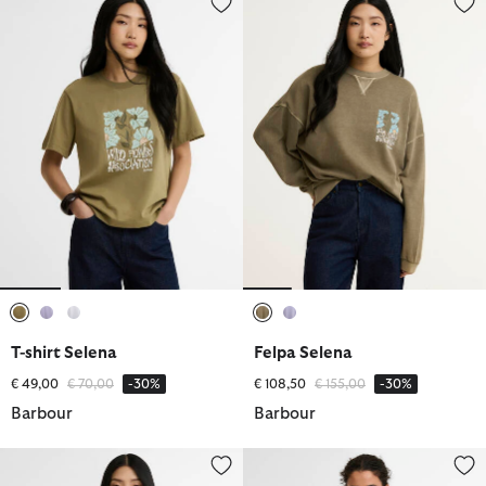
selezionato
selezionato
selezionato
selezionato
selezionato
T-shirt Selena
Felpa Selena
Prezzo ridotto da
a
Prezzo ridotto da
a
€ 49,00
€ 70,00
-30%
€ 108,50
€ 155,00
-30%
Barbour
Barbour
Camicia Melody
T-shirt Orla