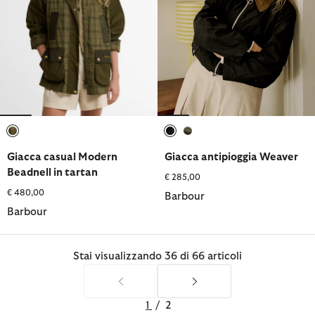
selezionato
selezionato
selezionato
Giacca casual Modern
Giacca antipioggia Weaver
Beadnell in tartan
€ 285,00
€ 480,00
Barbour
Barbour
Stai visualizzando 36 di 66 articoli
1
/
2