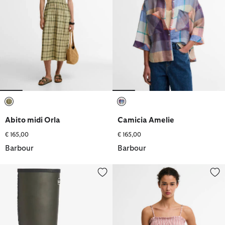
selezionato
selezionato
Abito midi Orla
Camicia Amelie
€ 165,00
€ 165,00
Barbour
Barbour
Stivali Wellington Abbey
Top Madeline