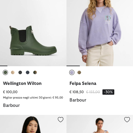
selezionato
selezionato
selezionato
selezionato
selezionato
selezionato
selezionato
Wellington Wilton
Felpa Selena
Prezzo ridotto da
a
€ 100,00
€ 108,50
€ 155,00
-30%
Miglior prezzo negli ultimi 30 giorni: € 95,00
Barbour
Barbour
Giacca antipioggia Bedafell
Abito midi Amelie