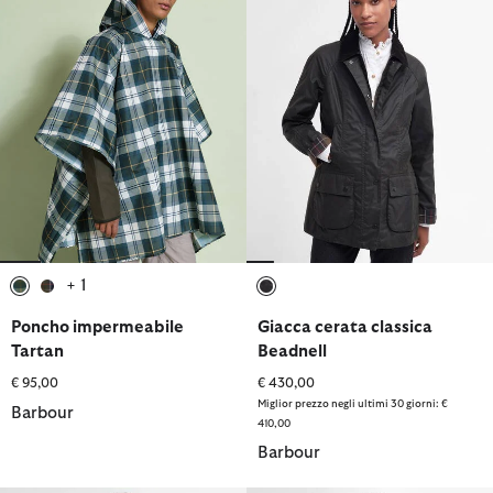
+ 1
selezionato
selezionato
selezionato
Poncho impermeabile
Giacca cerata classica
Tartan
Beadnell
€ 95,00
€ 430,00
Miglior prezzo negli ultimi 30 giorni: €
Barbour
410,00
Barbour