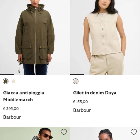
selezionato
selezionato
selezionato
Giacca antipioggia
Gilet in denim Daya
Middlemarch
€ 155,00
€ 395,00
Barbour
Barbour
Poncho impermeabile Tartan
Giacca cerata classica Beadnell