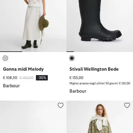
selezionato
selezionato
Gonna midi Melody
Stivali Wellington Bede
Prezzo ridotto da
a
€ 108,50
€ 155,00
-30%
€ 135,00
Miglior prezzo negli ultimi 30 giorni: € 120,00
Barbour
Barbour
Wellington Wilton
Shorts Orla