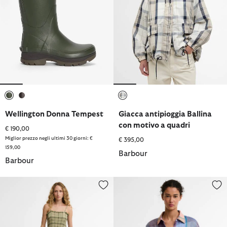
selezionato
selezionato
selezionato
Wellington Donna Tempest
Giacca antipioggia Ballina
con motivo a quadri
€ 190,00
Miglior prezzo negli ultimi 30 giorni: €
€ 395,00
159,00
Barbour
Barbour
Abito midi Orla
Camicia Amelie