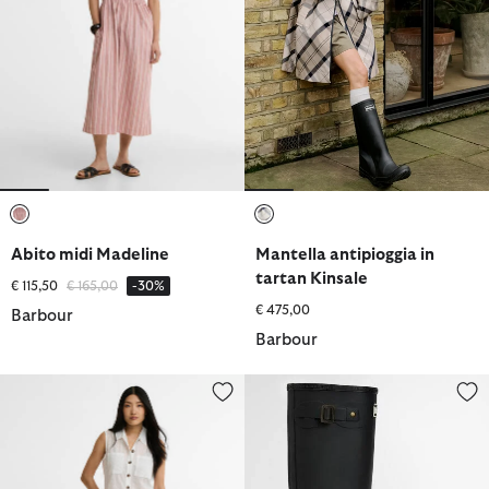
selezionato
selezionato
Abito midi Madeline
Mantella antipioggia in
tartan Kinsale
Prezzo ridotto da
a
€ 115,50
€ 165,00
-30%
€ 475,00
Barbour
Barbour
Gonna midi Melody
Stivali Wellington Bede