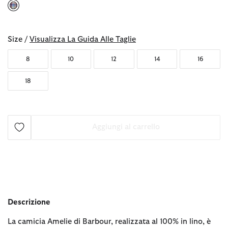
selezionato
Size /
Visualizza La Guida Alle Taglie
8
10
12
14
16
18
Aggiungi al carrello
Descrizione
La camicia Amelie di Barbour, realizzata al 100% in lino, è