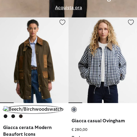
Acquista ora
Giacca cerata Modern Beaufort Icons
Giacca casual Ovingham
selezionato
selezionato
Giacca casual Ovingham
selezionato
selezionato
selezionato
Giacca cerata Modern
€ 280,00
Beaufort Icons