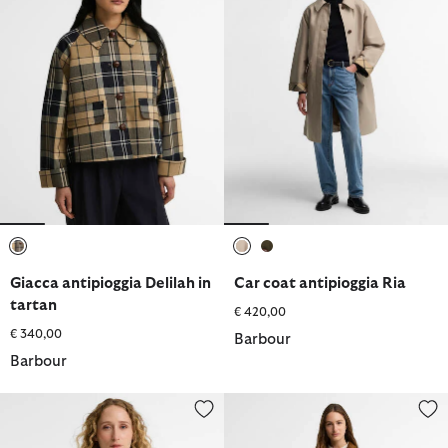
selezionato
selezionato
selezionato
Giacca antipioggia Delilah in
Car coat antipioggia Ria
tartan
€ 420,00
€ 340,00
Barbour
Barbour
Giacca casual Wendy
Trench a coste sottili Antonella