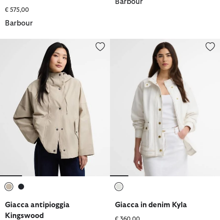
Barbour
€ 575,00
Barbour
Giacca antipioggia Kingswood
Giacca in denim Kyla
selezionato
selezionato
selezionato
Giacca antipioggia
Giacca in denim Kyla
Kingswood
€ 360,00