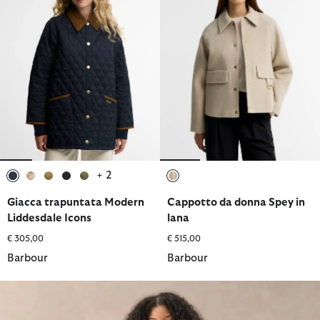
+ 2
selezionato
selezionato
selezionato
selezionato
selezionato
selezionato
Giacca trapuntata Modern
Cappotto da donna Spey in
Liddesdale Icons
lana
€ 305,00
€ 515,00
Barbour
Barbour