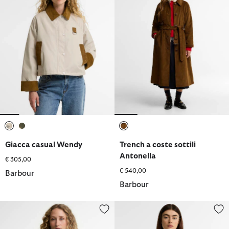
selezionato
selezionato
selezionato
Giacca casual Wendy
Trench a coste sottili
Antonella
€ 305,00
€ 540,00
Barbour
Barbour
Giacca trapuntata Modern Liddesdale Icons
Cappotto da donna Spey in lana