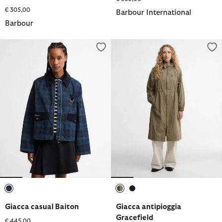
€ 305,00
Barbour International
Barbour
Giacca casual Baiton
Giacca antipioggia Gracefield
selezionato
selezionato
selezionato
Giacca casual Baiton
Giacca antipioggia
Gracefield
€ 445,00