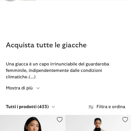
Clicca per visualizzare la nostra Dichiarazione di Accessibilità
Acquista tutte le giacche
Una giacca è un capo irrinunciabile del guardaroba
femminile, indipendentemente dalle condizioni
climatiche.
(...)
Mostra di più
Tutti i prodotti
(453)
Filtra e ordina
Giacca antipioggia Delilah in tartan
Car coat antipioggia Ria