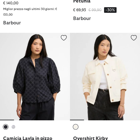
Petunia
€ 140,00
Miglior prezzo negli ultimi 30 giorni: €
Prezzo ridotto da
a
€ 69,93
€ 99,90
-30%
135,00
Barbour
Barbour
Camicia Layla in pizzo sangallo
Overshirt Kirby
selezionato
selezionato
selezionato
Camicia Layla in pizzo
Overshirt Kirby