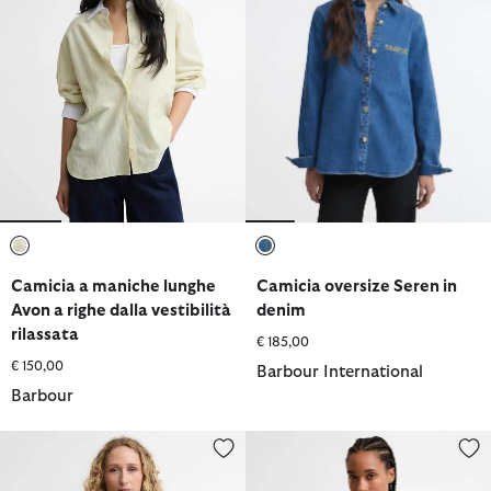
selezionato
selezionato
Camicia a maniche lunghe
Camicia oversize Seren in
Avon a righe dalla vestibilità
denim
rilassata
€ 185,00
€ 150,00
Barbour International
Barbour
Camicia a quadretti Ashwell con taglio squadrato
Camicia Aylesby a maniche cort