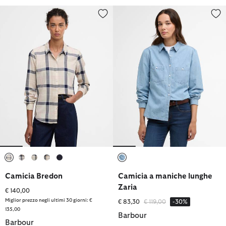
Camicia Bredon
Camicia a maniche lunghe Zaria
selezionato
selezionato
selezionato
selezionato
selezionato
selezionato
Camicia Bredon
Camicia a maniche lunghe
Zaria
€ 140,00
Miglior prezzo negli ultimi 30 giorni: €
Prezzo ridotto da
a
€ 83,30
€ 119,00
-30%
135,00
Barbour
Barbour