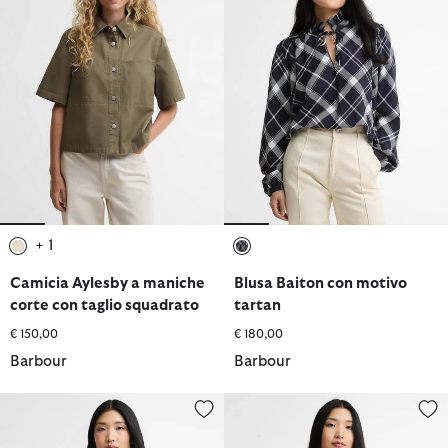
+ 1
selezionato
selezionato
Camicia Aylesby a maniche
Blusa Baiton con motivo
corte con taglio squadrato
tartan
€ 150,00
€ 180,00
Barbour
Barbour
Blusa a quadretti con dettagli arricciati Hinton
Camicia a maniche lunghe Fawley 