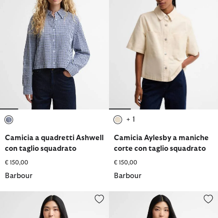
+ 1
selezionato
selezionato
Camicia a quadretti Ashwell
Camicia Aylesby a maniche
con taglio squadrato
corte con taglio squadrato
€ 150,00
€ 150,00
Barbour
Barbour
Blusa Tisbury
Camicia in denim Dartmoor con 