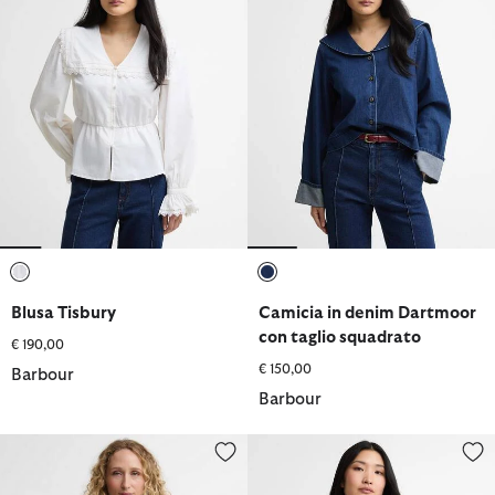
selezionato
selezionato
Blusa Tisbury
Camicia in denim Dartmoor
con taglio squadrato
€ 190,00
€ 150,00
Barbour
Barbour
Camicia Aylesby a maniche corte con taglio squadrato
Blusa Baiton con motivo tartan