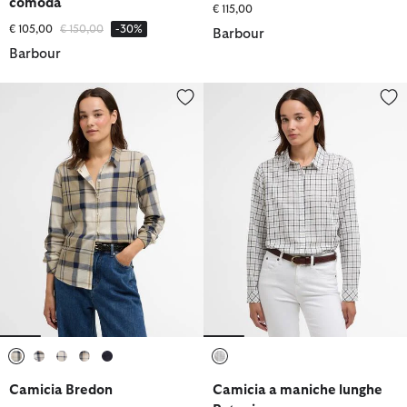
comoda
€ 115,00
Prezzo ridotto da
a
€ 105,00
€ 150,00
-30%
Barbour
Barbour
Camicia Bredon
Camicia a maniche lunghe Petu
selezionato
selezionato
selezionato
selezionato
selezionato
selezionato
Camicia Bredon
Camicia a maniche lunghe