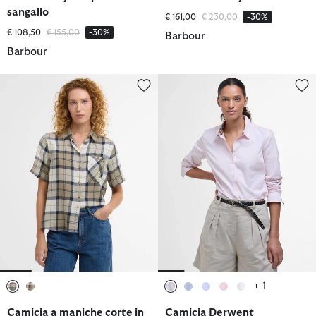
sangallo
Prezzo ridotto da
a
€ 161,00
€ 230,00
-30%
Prezzo ridotto da
a
€ 108,50
€ 155,00
-30%
Barbour
Barbour
Camicia a maniche corte in tartan Fern
Camicia Derwent
+ 1
selezionato
selezionato
selezionato
selezionato
selezionato
selezionato
selezionato
Camicia a maniche corte in
Camicia Derwent