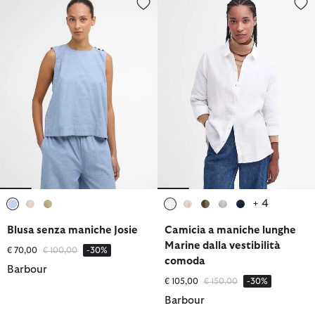
+ 4
selezionato
selezionato
selezionato
selezionato
selezionato
selezionato
selezionato
selezionato
Blusa senza maniche Josie
Camicia a maniche lunghe
Marine dalla vestibilità
Prezzo ridotto da
a
€ 70,00
€ 100,00
-30%
comoda
Barbour
Prezzo ridotto da
a
€ 105,00
€ 150,00
-30%
Barbour