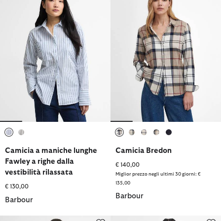
selezionato
selezionato
selezionato
selezionato
selezionato
selezionato
selezionato
Camicia a maniche lunghe
Camicia Bredon
Fawley a righe dalla
€ 140,00
vestibilità rilassata
Miglior prezzo negli ultimi 30 giorni: €
135,00
€ 130,00
Barbour
Barbour
Blusa senza maniche Josie
Camicia a maniche lunghe Marine