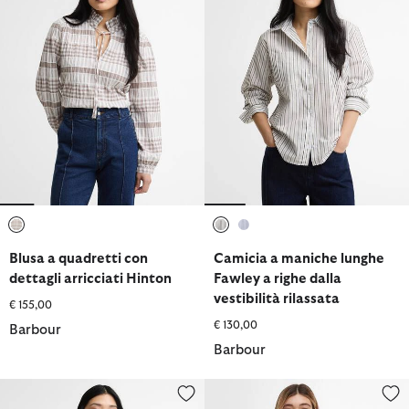
selezionato
selezionato
selezionato
Blusa a quadretti con
Camicia a maniche lunghe
dettagli arricciati Hinton
Fawley a righe dalla
vestibilità rilassata
€ 155,00
€ 130,00
Barbour
Barbour
Camicia a maniche lunghe Fawley a righe dalla vestibilità rilassa
Camicia Bredon