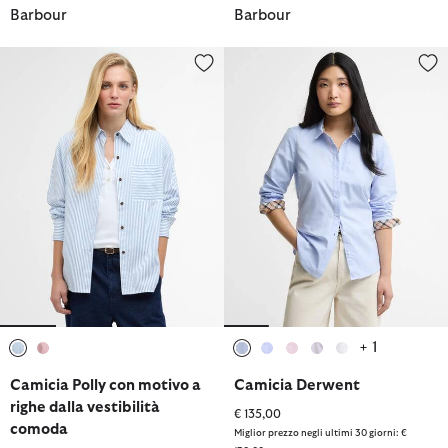
Barbour
Barbour
Camicia Polly con motivo a righe dalla vestibilità comoda
Camicia Derwent
+ 1
selezionato
selezionato
selezionato
selezionato
selezionato
selezionato
selezionato
Camicia Polly con motivo a
Camicia Derwent
righe dalla vestibilità
€ 135,00
comoda
Miglior prezzo negli ultimi 30 giorni: €