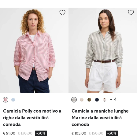
Camicia Polly con motivo a righe dalla vestibilità comoda
Camicia a maniche lunghe Marine
+ 4
selezionato
selezionato
selezionato
selezionato
selezionato
selezionato
selezionato
Camicia Polly con motivo a
Camicia a maniche lunghe
righe dalla vestibilità
Marine dalla vestibilità
comoda
comoda
Prezzo ridotto da
a
Prezzo ridotto da
a
€ 91,00
€ 130,00
-30%
€ 105,00
€ 150,00
-30%