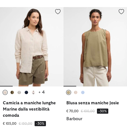
Camicia a maniche lunghe Marine dalla vestibilità comoda
Blusa senza maniche Josie
+ 4
selezionato
selezionato
selezionato
selezionato
selezionato
selezionato
selezionato
selezionato
Camicia a maniche lunghe
Blusa senza maniche Josie
Marine dalla vestibilità
Prezzo ridotto da
a
€ 70,00
€ 100,00
-30%
comoda
Barbour
Prezzo ridotto da
a
€ 105,00
€ 150,00
-30%