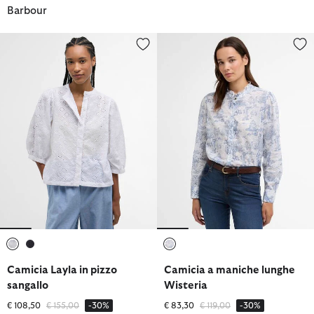
Barbour
Camicia Layla in pizzo sangallo
Camicia a maniche lunghe Wiste
selezionato
selezionato
selezionato
Camicia Layla in pizzo
Camicia a maniche lunghe
sangallo
Wisteria
Prezzo ridotto da
a
Prezzo ridotto da
a
€ 108,50
€ 155,00
-30%
€ 83,30
€ 119,00
-30%