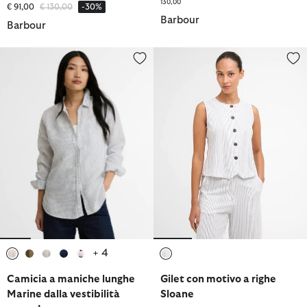
130,00
Prezzo ridotto da
a
€ 91,00
€ 130,00
-30%
Barbour
Barbour
Camicia a maniche lunghe Marine dalla vestibilità comoda
Gilet con motivo a righe Sloane
+ 4
selezionato
selezionato
selezionato
selezionato
selezionato
selezionato
Camicia a maniche lunghe
Gilet con motivo a righe
Marine dalla vestibilità
Sloane