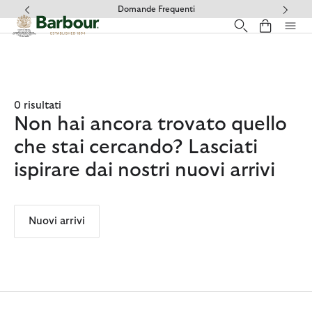
Clicca per visualizzare la nostra Dichiarazione di Accessibilità
Domande Frequenti
0 risultati
Non hai ancora trovato quello
che stai cercando? Lasciati
ispirare dai nostri nuovi arrivi
Nuovi arrivi