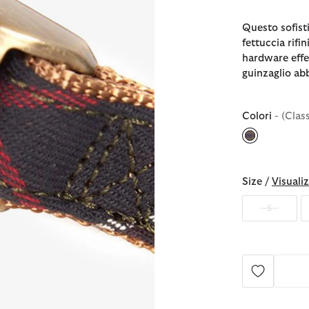
Questo sofisti
fettuccia rifi
hardware effe
guinzaglio ab
Colori
- (Clas
selezionato
Size /
Visualiz
S