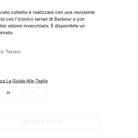
cato colletto è realizzato con una resistente
nita con l'iconico tartan di Barbour e con
tto ottone invecchiato. È disponibile un
binato.
sic Tartan)
za La Guida Alle Taglie
M
L
Aggiungi al carrello