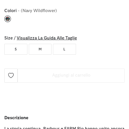
Colori
- (Navy Wildflower)
selezionato
Size /
Visualizza La Guida Alle Taglie
S
M
L
Aggiungi al carrello
Descrizione
La storia continua. Barbour e FARM Rio hanno unito ancora