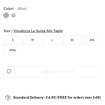
Colori
- (Blue)
selezionato
Size /
Visualizza La Guida Alle Taglie
S
M
L
XL
XXL
XXXL
Aggiungi al carrello
Standard Delivery - £4.95 (FREE for orders over £49)