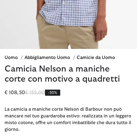
Uomo
/
Abbigliamento Uomo
/
Camicie da Uomo
Camicia Nelson a maniche
corte con motivo a quadretti
Prezzo ridotto da
a
€ 108,50
€ 155,00
-30%
La camicia a maniche corte Nelson di Barbour non può
mancare nel tuo guardaroba estivo: realizzata in un leggero
misto cotone, offre un comfort imbattibile che dura tutto il
giorno.