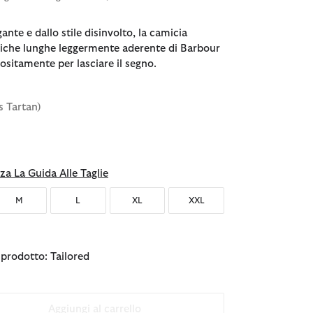
gante e dallo stile disinvolto, la camicia
iche lunghe leggermente aderente di Barbour
ositamente per lasciare il segno.
s Tartan)
za La Guida Alle Taglie
M
L
XL
XXL
l prodotto: Tailored
Aggiungi al carrello