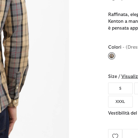
Raffinata, ele
Kenton a man
è pensata app
Colori
- (Dres
selezionato
Size /
Visualiz
S
XXXL
Vestibilità de