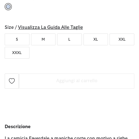
selezionato
Size /
Visualizza La Guida Alle Taglie
S
M
L
XL
XXL
XXXL
Aggiungi al carrello
Descrizione
La camicia Faverdale a maniche corte con motivo a righe