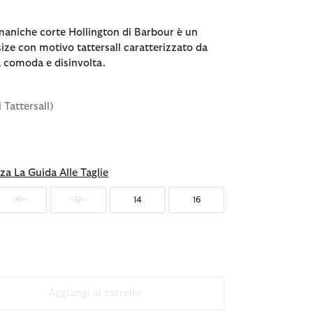
maniche corte Hollington di Barbour è un
ize con motivo tattersall caratterizzato da
à comoda e disinvolta.
i Tattersall)
za La Guida Alle Taglie
10
12
14
16
Aggiungi al carrello