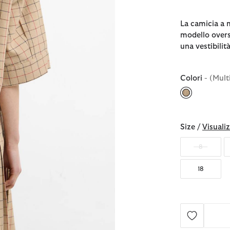
La camicia a 
modello overs
una vestibilit
Colori
- (Mult
selezionato
Size /
Visualiz
8
18