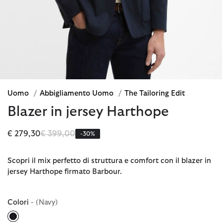
Uomo
/
Abbigliamento Uomo
/
The Tailoring Edit
Blazer in jersey Harthope
Prezzo ridotto da
a
€ 279,30
€ 399,00
-30%
Scopri il mix perfetto di struttura e comfort con il blazer in
jersey Harthope firmato Barbour.
Colori
- (Navy)