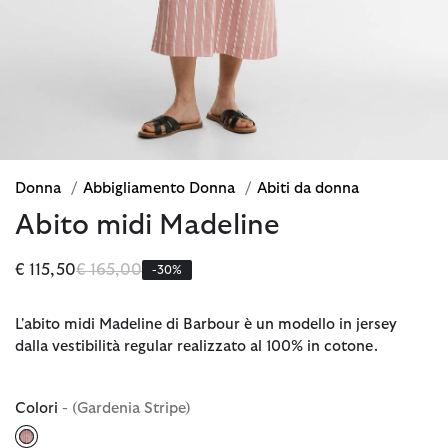
Donna
/
Abbigliamento Donna
/
Abiti da donna
Abito midi Madeline
Prezzo ridotto da
a
€ 115,50
€ 165,00
-30%
L'abito midi Madeline di Barbour è un modello in jersey
dalla vestibilità regular realizzato al 100% in cotone.
Colori
- (Gardenia Stripe)