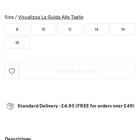
selezionato
Size /
Visualizza La Guida Alle Taglie
8
10
12
14
16
18
Aggiungi al carrello
Standard Delivery - £4.95 (FREE for orders over £49)
Descrizione