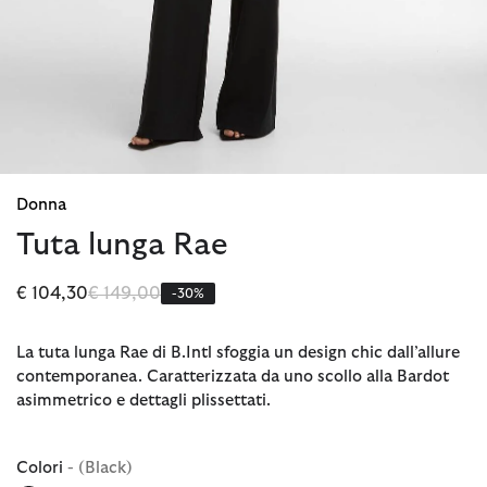
Donna
Tuta lunga Rae
Prezzo ridotto da
a
€ 104,30
€ 149,00
-30%
La tuta lunga Rae di B.Intl sfoggia un design chic dall’allure
contemporanea. Caratterizzata da uno scollo alla Bardot
asimmetrico e dettagli plissettati.
Colori
- (Black)