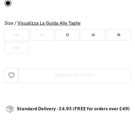
selezionato
Size /
Visualizza La Guida Alle Taglie
8
10
12
14
16
18
Aggiungi al carrello
Standard Delivery - £4.95 (FREE for orders over £49)