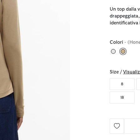
Un top dalla v
drappeggiata, 
identificativa 
Colori
- (Hon
selezio
Size /
Visualiz
8
18