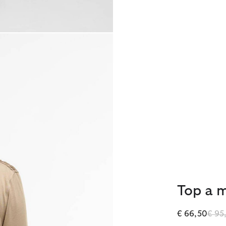
Top a 
Prez
€ 66,50
€ 95