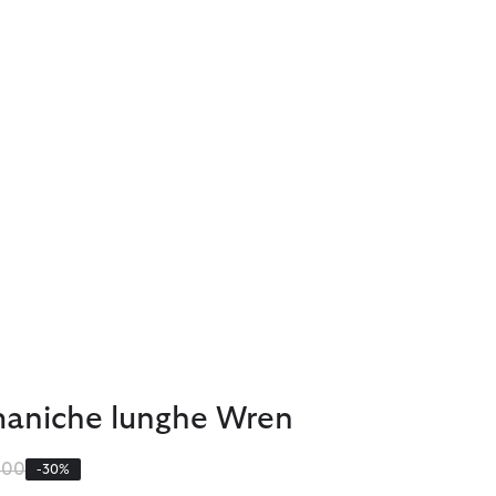
maniche lunghe Wren
zo ridotto da
a
,00
-30%