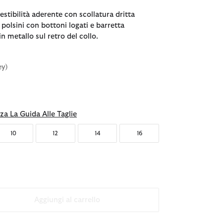
estibilità aderente con scollatura dritta
polsini con bottoni logati e barretta
in metallo sul retro del collo.
ey)
nato
za La Guida Alle Taglie
10
12
14
16
Aggiungi al carrello