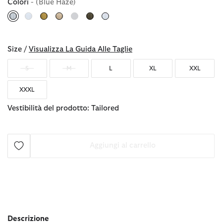
Colori
- (Blue Haze)
selezionato
Size /
Visualizza La Guida Alle Taglie
S
M
L
XL
XXL
XXXL
Vestibilità del prodotto: Tailored
Aggiungi al carrello
Descrizione