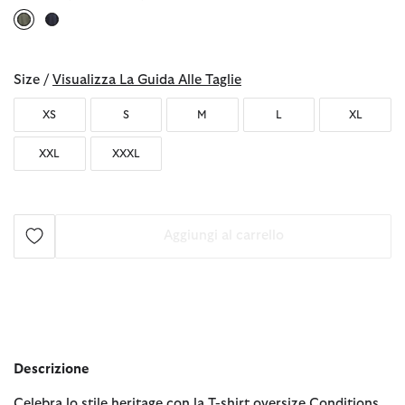
selezionato
Size /
Visualizza La Guida Alle Taglie
XS
S
M
L
XL
XXL
XXXL
Aggiungi al carrello
Descrizione
Celebra lo stile heritage con la T-shirt oversize Conditions