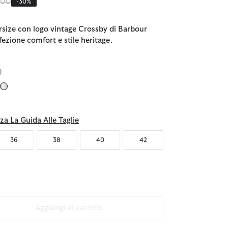
o ridotto da
a
,00
-30%
ersize con logo vintage Crossby di Barbour
fezione comfort e stile heritage.
)
nato
za La Guida Alle Taglie
36
38
40
42
Aggiungi al carrello