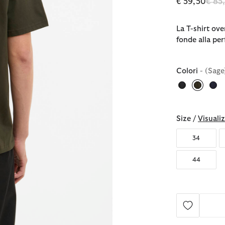
Prezz
€ 59,50
€ 85
La T-shirt ov
fonde alla per
Colori
- (Sage
selezio
Size /
Visualiz
34
44