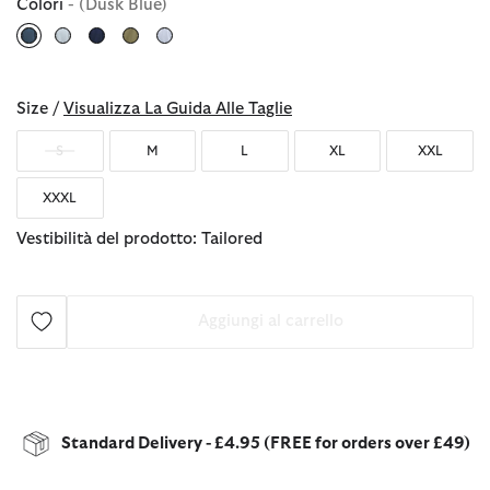
Colori
- (Dusk Blue)
selezionato
Size /
Visualizza La Guida Alle Taglie
S
M
L
XL
XXL
XXXL
Vestibilità del prodotto: Tailored
Aggiungi al carrello
Standard Delivery - £4.95 (FREE for orders over £49)