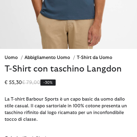
Uomo
/
Abbigliamento Uomo
/
T-Shirt da Uomo
T-Shirt con taschino Langdon
Prezzo ridotto da
a
€ 55,30
€ 79,00
-30%
La T-shirt Barbour Sports è un capo basic da uomo dallo
stile casual. Il capo sartoriale in 100% cotone presenta un
taschino rifinito dal logo ricamato per un inconfondibile
tocco di classe.