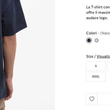
La T-shirt co
offre il mass
audace logo.
Colori
- (Navy
selezionato
Size /
Visualiz
S
XXXL