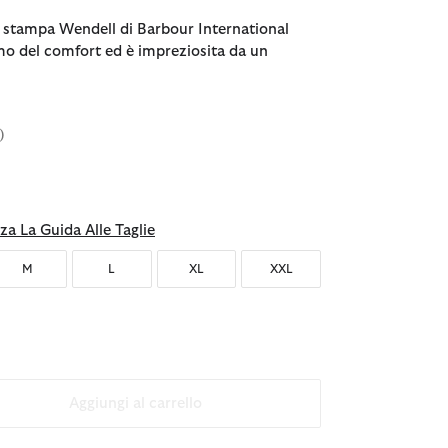
n stampa Wendell di Barbour International
imo del comfort ed è impreziosita da un
)
za La Guida Alle Taglie
M
L
XL
XXL
Aggiungi al carrello