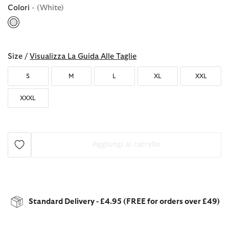
Colori
- (White)
selezionato
Size /
Visualizza La Guida Alle Taglie
S
M
L
XL
XXL
XXXL
Aggiungi al carrello
Standard Delivery - £4.95 (FREE for orders over £49)