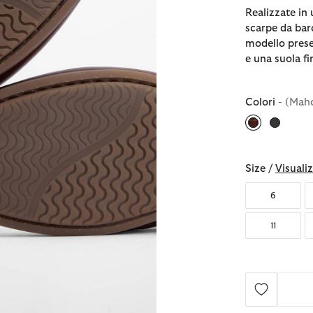
Realizzate in 
scarpe da bar
modello prese
e una suola f
Colori
- (Mah
selezionato
Size /
Visualiz
6
11