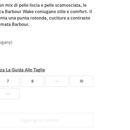
un mix di pelle liscia e pelle scamosciata, le
ca Barbour Wake coniugano stile e comfort. Il
nta una punta rotonda, cuciture a contrasto
irmata Barbour.
ogany)
za La Guida Alle Taglie
7
8
9
10
12
Aggiungi al carrello