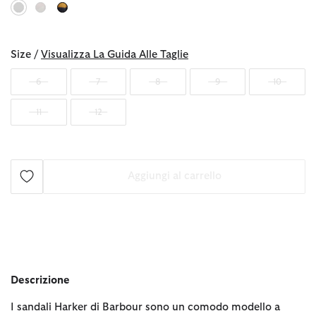
selezionato
Size /
Visualizza La Guida Alle Taglie
6
7
8
9
10
11
12
Aggiungi al carrello
Descrizione
I sandali Harker di Barbour sono un comodo modello a