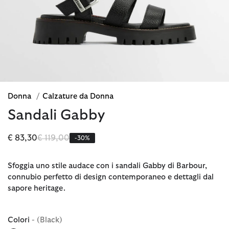
Donna
/
Calzature da Donna
Sandali Gabby
Prezzo ridotto da
a
€ 83,30
€ 119,00
-30%
Sfoggia uno stile audace con i sandali Gabby di Barbour,
connubio perfetto di design contemporaneo e dettagli dal
sapore heritage.
Colori
- (Black)