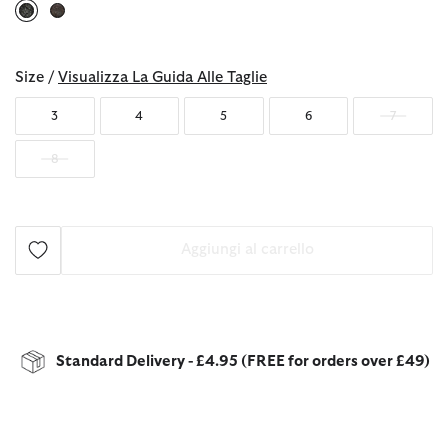
selezionato
Size /
Visualizza La Guida Alle Taglie
3
4
5
6
7
8
Aggiungi al carrello
Standard Delivery - £4.95 (FREE for orders over £49)