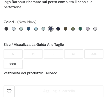
logo Barbour ricamato sul petto completa il capo alla
perfezione.
Colori
- (New Navy)
selezionato
Size /
Visualizza La Guida Alle Taglie
S
M
L
XL
XXL
XXXL
Vestibilità del prodotto: Tailored
Aggiungi al carrello