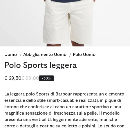
Uomo
/
Abbigliamento Uomo
/
Polo Uomo
Polo Sports leggera
Prezzo ridotto da
a
€ 69,30
€ 99,00
-30%
La leggera polo Sports di Barbour rappresenta un elemento
essenziale dello stile smart-casual: è realizzata in piqué di
cotone che conferisce al capo un carattere sportivo e una
magnifica sensazione di freschezza sulla pelle. Il modello
presenta una vestibilità leggermente aderente, maniche
corte e dettagli a costine su colletto e polsini. Lo scudo con