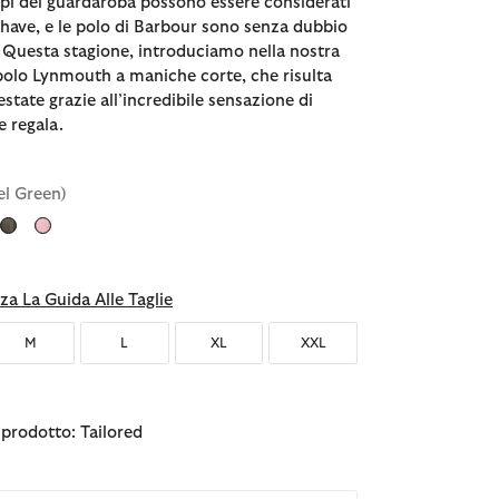
api del guardaroba possono essere considerati
-have, e le polo di Barbour sono senza dubbio
. Questa stagione, introduciamo nella nostra
 polo Lynmouth a maniche corte, che risulta
’estate grazie all’incredibile sensazione di
e regala.
el Green)
ezionato
za La Guida Alle Taglie
M
L
XL
XXL
l prodotto: Tailored