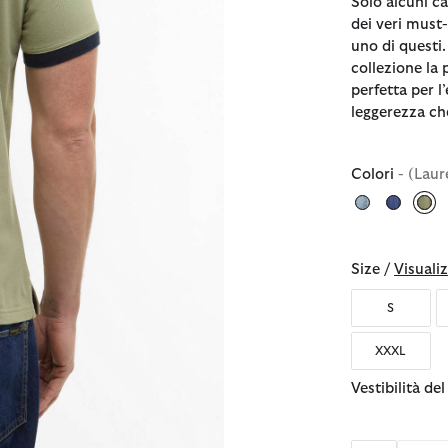
Solo alcuni c
dei veri must
uno di questi
collezione la
perfetta per l
leggerezza ch
Colori
- (Laur
sel
Size /
Visualiz
S
XXXL
Vestibilità de