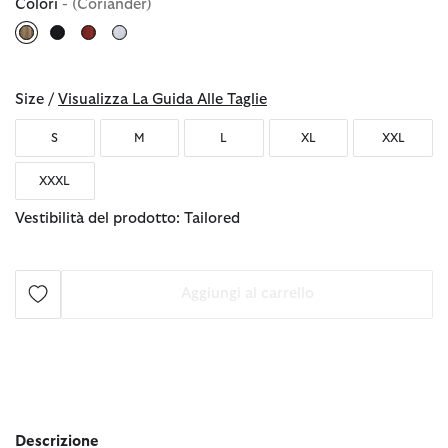
Colori
- (Coriander)
selezionato
Size /
Visualizza La Guida Alle Taglie
S
M
L
XL
XXL
XXXL
Vestibilità del prodotto: Tailored
Aggiungi al carrello
Descrizione