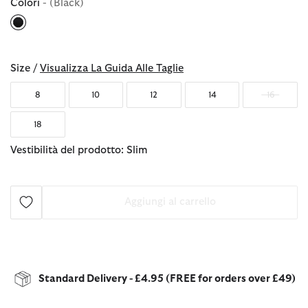
Colori
- (Black)
selezionato
Size /
Visualizza La Guida Alle Taglie
8
10
12
14
16
18
Vestibilità del prodotto: Slim
Aggiungi al carrello
Standard Delivery - £4.95 (FREE for orders over £49)