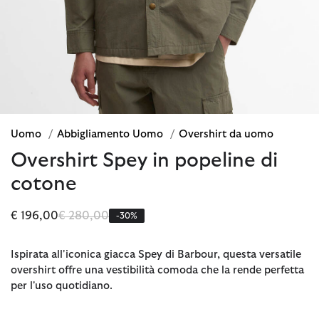
Uomo
/
Abbigliamento Uomo
/
Overshirt da uomo
Overshirt Spey in popeline di
cotone
Prezzo ridotto da
a
€ 196,00
€ 280,00
-30%
Ispirata all'iconica giacca Spey di Barbour, questa versatile
overshirt offre una vestibilità comoda che la rende perfetta
per l'uso quotidiano.