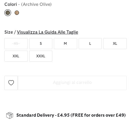
Colori
- (Archive Olive)
selezionato
Size /
Visualizza La Guida Alle Taglie
XS
S
M
L
XL
XXL
XXXL
Aggiungi al carrello
Standard Delivery - £4.95 (FREE for orders over £49)