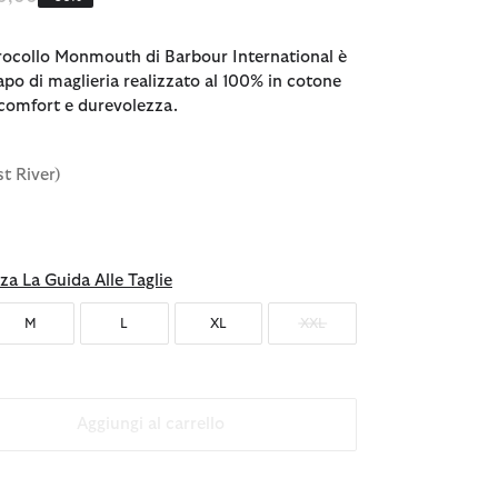
irocollo Monmouth di Barbour International è
apo di maglieria realizzato al 100% in cotone
 comfort e durevolezza.
st River)
za La Guida Alle Taglie
M
L
XL
XXL
Aggiungi al carrello