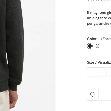
Il maglione g
un elegante c
per garantire
Colori
- (Fore
selezionato
Size /
Visualiz
S