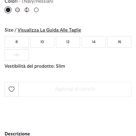
Colori
- (Navy/Hessian)
selezionato
Size /
Visualizza La Guida Alle Taglie
8
10
12
14
16
18
Vestibilità del prodotto: Slim
Aggiungi al carrello
Descrizione