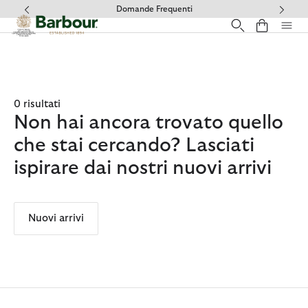
Clicca per visualizzare la nostra Dichiarazione di Accessibilità
Domande Frequenti
0 risultati
Non hai ancora trovato quello
che stai cercando? Lasciati
ispirare dai nostri nuovi arrivi
Nuovi arrivi