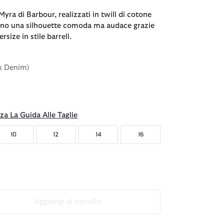
 Myra di Barbour, realizzati in twill di cotone
ono una silhouette comoda ma audace grazie
rsize in stile barrell.
ck Denim)
za La Guida Alle Taglie
10
12
14
16
Aggiungi al carrello