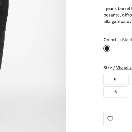
I jeans barrel
pesante, offr
alla gamba ove
Colori
- (Bla
selezionato
Size /
Visualiz
8
18