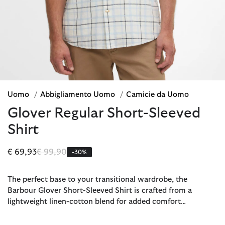
Uomo
/
Abbigliamento Uomo
/
Camicie da Uomo
Glover Regular Short-Sleeved
Shirt
Prezzo ridotto da
a
€ 69,93
€ 99,90
-30%
The perfect base to your transitional wardrobe, the
Barbour Glover Short-Sleeved Shirt is crafted from a
lightweight linen-cotton blend for added comfort…