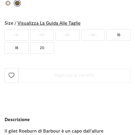
selezionato
Size /
Visualizza La Guida Alle Taglie
8
10
12
14
16
18
20
Aggiungi al carrello
Descrizione
Il gilet Roeburn di Barbour è un capo dall’allure