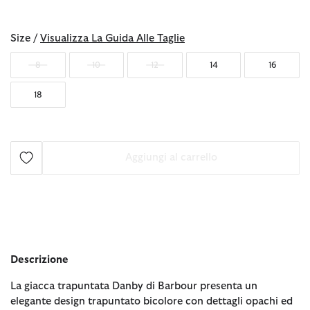
selezionato
Size /
Visualizza La Guida Alle Taglie
8
10
12
14
16
18
Aggiungi al carrello
Descrizione
La giacca trapuntata Danby di Barbour presenta un
elegante design trapuntato bicolore con dettagli opachi ed