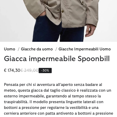
Uomo
/
Giacche da uomo
/
Giacche Impermeabili Uomo
Giacca impermeabile Spoonbill
Prezzo ridotto da
a
€ 174,30
€ 249,00
-30%
Pensata per chi si avventura all'aperto senza badare al
meteo, questa giacca dal taglio classico è realizzata con un
esterno impermeabile, garantendo al tempo stesso la
traspirabilità. Il modello presenta linguette laterali con
bottoni a pressione per regolarne la vestibilità e una
cerniera anteriore con patta antivento a bottoni a pressione