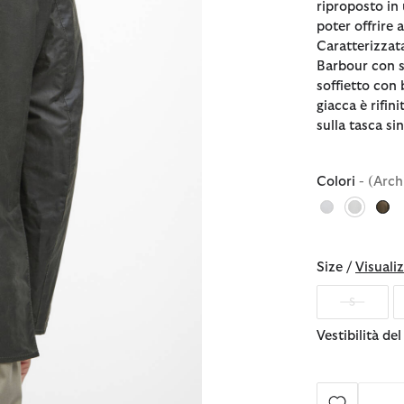
riproposto in
poter offrire
Caratterizzata
Barbour con s
soffietto con 
giacca è rifin
sulla tasca sin
Colori
- (Arch
selezio
Size /
Visualiz
S
Vestibilità de