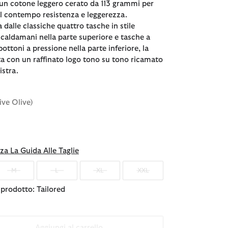
 un cotone leggero cerato da 113 grammi per
 al contempo resistenza e leggerezza.
 dalle classiche quattro tasche in stile
caldamani nella parte superiore e tasche a
bottoni a pressione nella parte inferiore, la
ita con un raffinato logo tono su tono ricamato
istra.
ive Olive)
nato
za La Guida Alle Taglie
M
L
XL
XXL
l prodotto: Tailored
Aggiungi al carrello