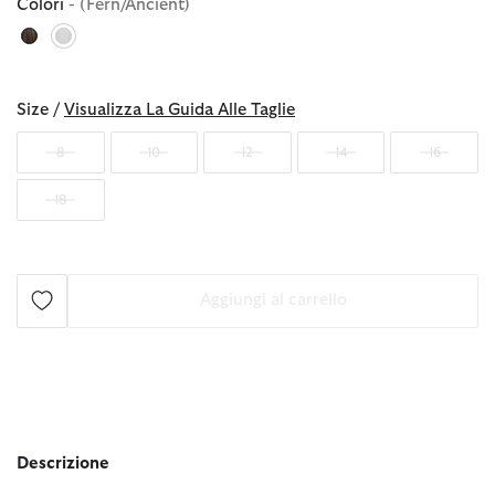
Colori
- (Fern/Ancient)
selezionato
Size /
Visualizza La Guida Alle Taglie
8
10
12
14
16
18
Aggiungi al carrello
Descrizione