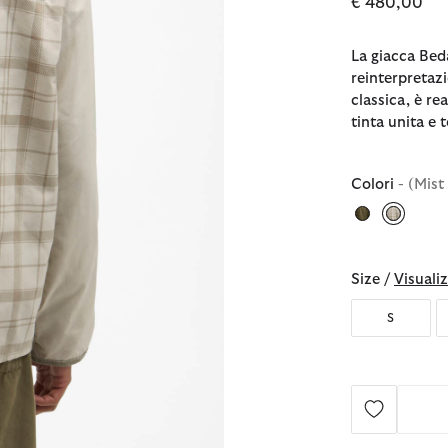
€ 480,00
La giacca Beda
reinterpretazi
classica, è re
tinta unita e 
Colori
- (Mist
selezio
Size /
Visualiz
S