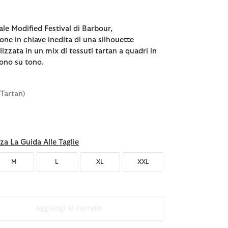
le Modified Festival di Barbour,
one in chiave inedita di una silhouette
alizzata in un mix di tessuti tartan a quadri in
tono su tono.
 Tartan)
nato
za La Guida Alle Taglie
M
L
XL
XXL
Aggiungi al carrello