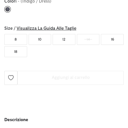
Colori
- (Indigo / Dress)
selezionato
Size /
Visualizza La Guida Alle Taglie
8
10
12
14
16
18
Aggiungi al carrello
Descrizione