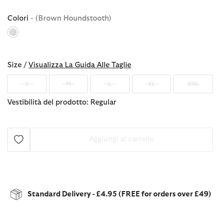
Colori
- (Brown Houndstooth)
selezionato
Size /
Visualizza La Guida Alle Taglie
S
M
L
XL
XXL
Vestibilità del prodotto: Regular
Aggiungi al carrello
Standard Delivery - £4.95 (FREE for orders over £49)