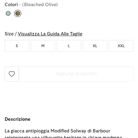
Colori
- (Bleached Olive)
selezionato
Size /
Visualizza La Guida Alle Taglie
S
M
L
XL
XXL
Aggiungi al carrello
Descrizione
La giacca antipioggia Modified Solway di Barbour
reinterpreta una silhouette heritage in chiave moderna,