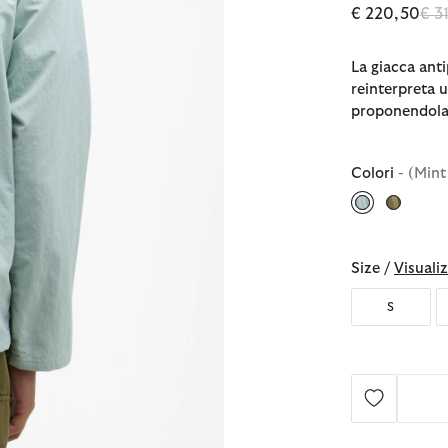
Pre
€ 220,50
€ 3
La giacca ant
reinterpreta 
proponendola 
Colori
- (Mint
selezionato
Size /
Visualiz
S