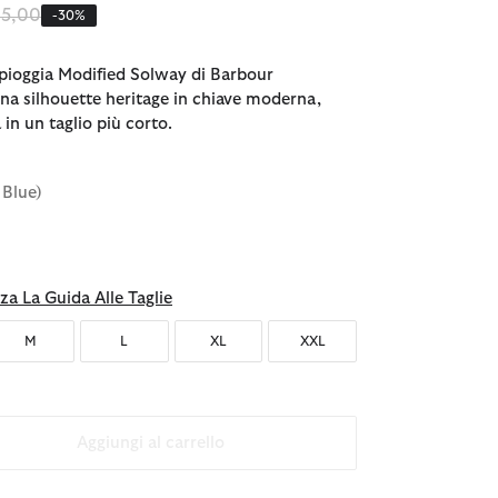
zzo ridotto da
a
15,00
-30%
ipioggia Modified Solway di Barbour
una silhouette heritage in chiave moderna,
in un taglio più corto.
 Blue)
za La Guida Alle Taglie
M
L
XL
XXL
Aggiungi al carrello