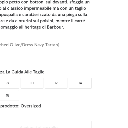
ppio petto con bottoni sul davanti, sfoggia un
to al classico impermeabile ma con un taglio
capospalla è caratterizzato da una piega sulla
re e da cinturini sui polsini, mentre il carré
 omaggio all’heritage di Barbour.
ached Olive/Dress Navy Tartan)
nato
za La Guida Alle Taglie
8
10
12
14
18
l prodotto: Oversized
Aggiungi al carrello