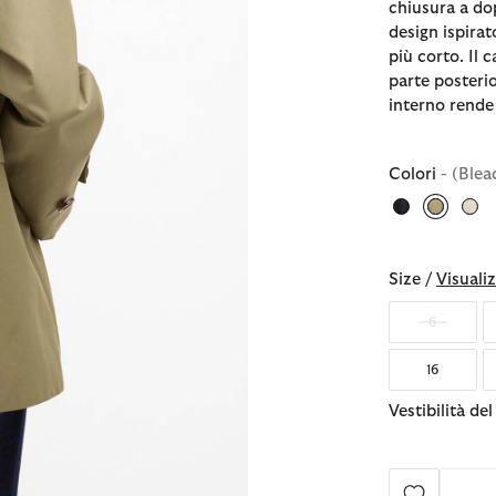
chiusura a do
design ispira
più corto. Il 
parte posterio
interno rende
Colori
- (Ble
selezio
Size /
Visualiz
6
16
Vestibilità de