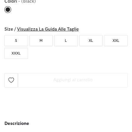
Colori
- (Black)
selezionato
Size /
Visualizza La Guida Alle Taglie
S
M
L
XL
XXL
XXXL
Aggiungi al carrello
Descrizione